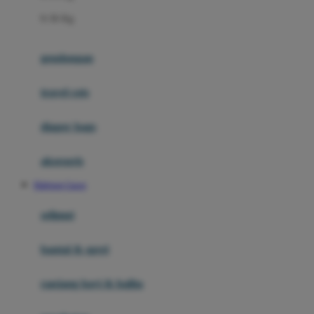
Felt So Sweet
0-36 Kg
Fisher Price
Flipper
gendongan
Friends Of Sally
travel cots
G
diaper bags
Gb
Geko
aksesoris
Graco
Mahjong Gacor
Gund
selimut
H
bantal & sprei
Habbie
Haenim
ranjang bayi & balita
Happy Horse