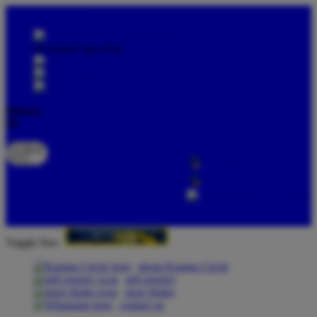
lewati ke Konten
download apps
download app from:
gift registry
Bahasa
ID
LOGIN
DAFTAR
Contact
Us
Toggle Nav
about Kanmo Circle
gift registry
store finder
contact us