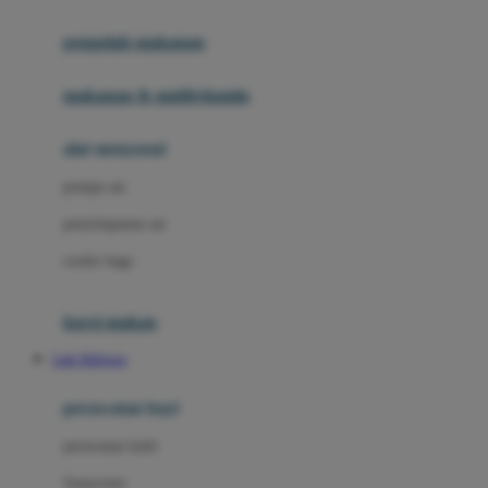
Joie
pengolah makanan
Joolz
Jujube
makanan & multivitamin
K
alat menyusui
Kiddycuts
pompa asi
Kumon
penyimpanan asi
L
cooler bags
Leapfrog
kursi makan
Leclerc
Link Mahjong
Lee Vierra
Lillebaby
perawatan bayi
Little Bird Told Me
perawatan kulit
Little Miss Janis
Sunscreen