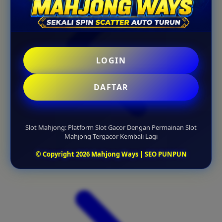
LOGIN
DAFTAR
Slot Mahjong: Platform Slot Gacor Dengan Permainan Slot
Mahjong Tergacor Kembali Lagi
© Copyright 2026 Mahjong Ways | SEO PUNPUN