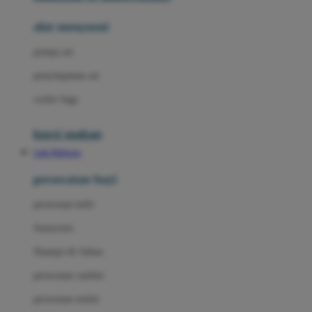
alat menyusui
pompa asi
penyimpanan asi
cooler bags
kursi makan
Link Mahjong
perawatan bayi
perawatan kulit
Sunscreen
Shampo & Sabun
perawatan rambut
perawatan mulut