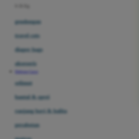
0-36 Kg
gendongan
travel cots
diaper bags
aksesoris
Mahjong Gacor
selimut
bantal & sprei
ranjang bayi & balita
perabotan
matras