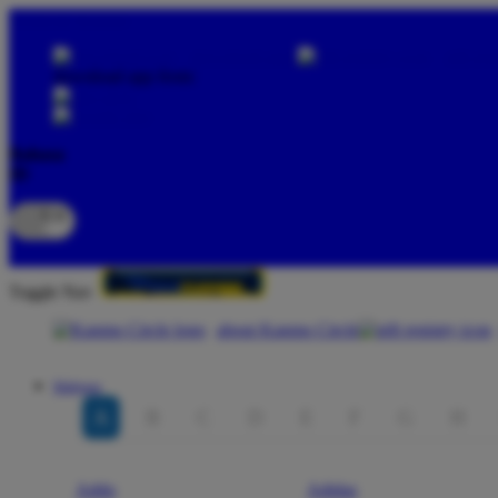
lewati ke Konten
download apps
gift reg
download app from:
Bahasa
ID
Toggle Nav
about Kanmo Circle
Mahjong
A
B
C
D
E
F
G
H
Addo
Adidas