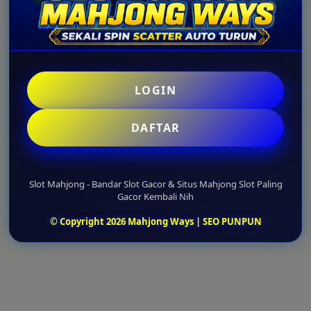
LOGIN
DAFTAR
Slot Mahjong - Bandar Slot Gacor & Situs Mahjong Slot Paling
Gacor Kembali Nih
© Copyright 2026 Mahjong Ways | SEO PUNPUN