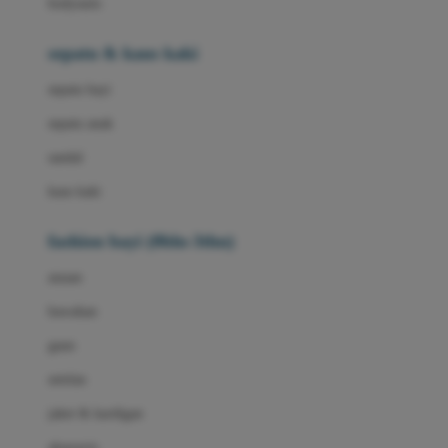
bodysuits
sepatu & kaus kaki
sepatu bayi
sepatu anak
sandal
kaus kaki
fashion bayi (0bln-3thn)
atasan
bawahan
gaun
setelan
jaket & kardigan
aksesoris