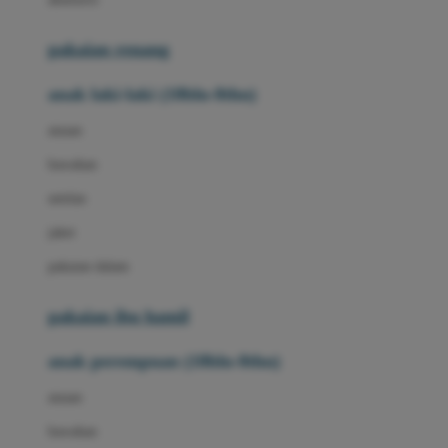
pakaian renang
anak laki-laki (18bln-8thn)
atasan
bawahan
setelan
jaket
pakaian dalam
pakaian ibu hamil
anak perempuan (18bln-8thn)
atasan
bawahan