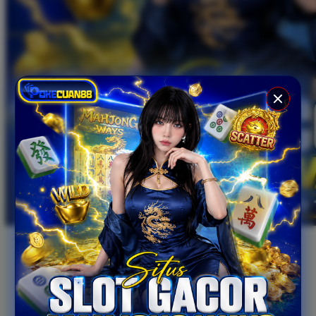
Xootz
Y
Yamatoya
Z
Zaxy
Zoggs
0-9
4Moms
59S