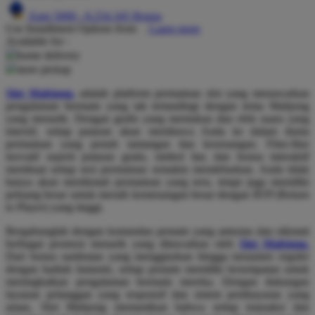
Earn
5000
-
8.254.345
Bonus
Q
Use Installment Options from
.
Laarn more
Available for :
QV Baby
home delivery
store pickup
R
Slot Mahjong,
adalah platform permainan slot yang menawarkan
Real Shades
pengalaman bermain yang tak tertandingi dengan tema Mahjong
yang menarik. Dengan grafis yang memukau dan efek suara yang
Red Castle
imersif, setiap putaran akan membawa Anda ke dalam dunia
permainan yang penuh tantangan dan kesenangan. Fitur-fitur
Ribbon Madness
inovatif seperti putaran gratis, simbol liar, dan bonus interaktif
membuat setiap sesi permainan semakin mendebarkan. Anda tidak
S
hanya akan menikmati permainan yang seru, tetapi juga memiliki
peluang besar untuk meraih kemenangan besar dengan RTP (Return
to Player) yang tinggi.
Sebamed
Bergabunglah dengan komunitas pemain yang antusias dan nikmati
Silver Cross
berbagai promosi menarik yang ditawarkan oleh
Slot Mahjong.
Simply Idea
Dari bonus sambutan yang menggiurkan hingga turnamen reguler
dengan hadiah fantastis, setiap pemain memiliki kesempatan untuk
Skip Hop
meningkatkan pengalaman bermain mereka. Dengan dukungan
layanan pelanggan yang responsif dan sistem pembayaran yang
Spectra
aman, Slot Mahjong memastikan bahwa setiap transaksi dan