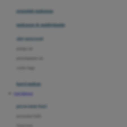
Joie
pengolah makanan
Joolz
Jujube
makanan & multivitamin
K
alat menyusui
Kiddycuts
pompa asi
Kumon
penyimpanan asi
L
cooler bags
Leapfrog
kursi makan
Leclerc
Link Mahjong
Lee Vierra
Lillebaby
perawatan bayi
Little Bird Told Me
perawatan kulit
Little Miss Janis
Sunscreen