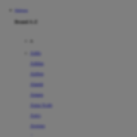
Mahjong
Brand A-Z
A
Addo
Adidas
Airfree
Alamii
Amara
Aqua Scale
Asics
Aveeno
Awan