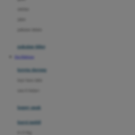
Dae Organics
setelan
Docare
jaket
Doona
pakaian dalam
Down To Earth
Drew
pakaian tidur
Dr. Brown's
Slot Mahjong
E
kereta dorong
ELC
bayi baru lahir
Ergobaby
usia 6 bulan+
Expert Care
koper anak
Ezyroller
kursi mobil
F
0-13 Kg