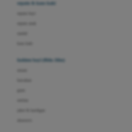
Beauty Barn
sepatu & kaus kaki
Bio Oil
sepatu bayi
Biolane
sepatu anak
Bite Fighters
sandal
Bizzi Growin
kaus kaki
Blackmores
fashion bayi (0bln-3thn)
Blooming Marvellous
atasan
Bonnels
bawahan
Bravado
gaun
Bruder
setelan
Brush Baby
jaket & kardigan
Buds Organics
aksesoris
Bugaboo
Buggygear