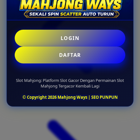
LOGIN
DAFTAR
Slot Mahjong: Platform Slot Gacor Dengan Permainan Slot
Mahjong Tergacor Kembali Lagi
© Copyright 2026 Mahjong Ways | SEO PUNPUN