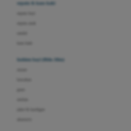
Beauty Barn
sepatu & kaus kaki
Bio Oil
sepatu bayi
Biolane
sepatu anak
Bite Fighters
sandal
Bizzi Growin
kaus kaki
Blackmores
fashion bayi (0bln-3thn)
Blooming Marvellous
atasan
Bonnels
bawahan
Bravado
gaun
Bruder
setelan
Brush Baby
jaket & kardigan
Buds Organics
aksesoris
Bugaboo
Buggygear