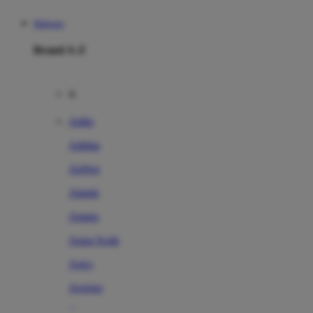
Mahjong
Brand A-Z
A
Addo
Adidas
Airfree
Alamii
Amara
Aqua Scale
Asics
Aveeno
Awan