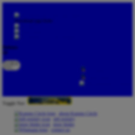
lewati ke Konten
download apps
download app from:
gift registry
Bahasa
ID
LOGIN
DAFTAR
Contact
Us
Toggle Nav
about Kanmo Circle
gift registry
store finder
contact us