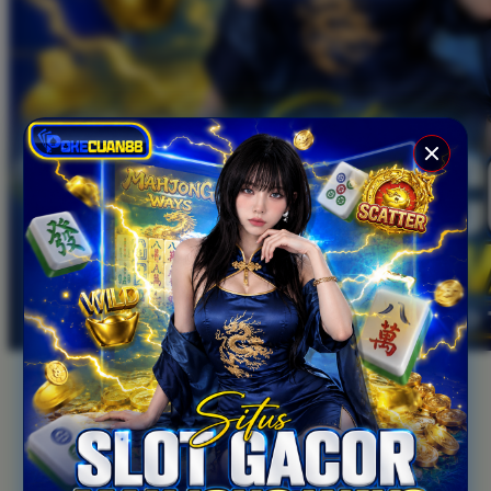
Xootz
Y
Yamatoya
Z
Zaxy
Zoggs
0-9
4Moms
59S