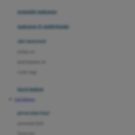
Joie
pengolah makanan
Joolz
Jujube
makanan & multivitamin
K
alat menyusui
Kiddycuts
pompa asi
Kumon
penyimpanan asi
L
cooler bags
Leapfrog
kursi makan
Leclerc
Link Mahjong
Lee Vierra
Lillebaby
perawatan bayi
Little Bird Told Me
perawatan kulit
Little Miss Janis
Sunscreen