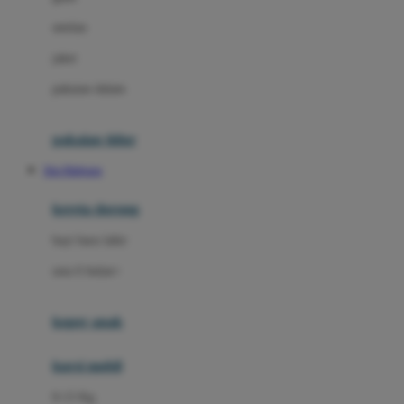
Dae Organics
setelan
Docare
jaket
Doona
pakaian dalam
Down To Earth
Drew
pakaian tidur
Dr. Brown's
Slot Mahjong
E
kereta dorong
ELC
bayi baru lahir
Ergobaby
usia 6 bulan+
Expert Care
koper anak
Ezyroller
kursi mobil
F
0-13 Kg