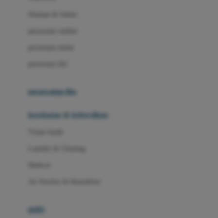
London Taxi
Shampo & Sabun
Love To Dream
perawatan rambut
perawatan mulut
M
perawatan diri
Magformers
Mama's Choice
perawatan ibu
Mamas&Papas
kesehatan & kebersihan
Mamaway
Tissue basah
Maxi Cosi
Laundry & Cleaning
Megabloks
Medical
Micro
Air Purifier & Humidifier
MiDeer
Mimi & Lula
potty
Mini Monkey